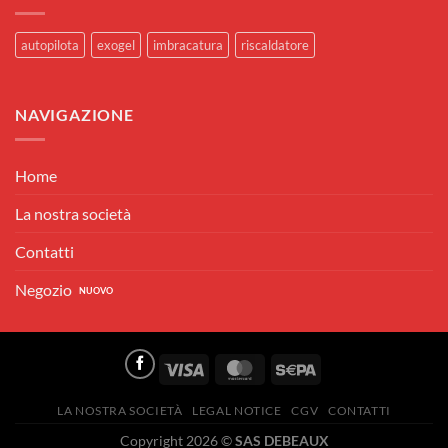
autopilota
exogel
imbracatura
riscaldatore
NAVIGAZIONE
Home
La nostra società
Contatti
Negozio
Visa
MasterCard
Sepa
LA NOSTRA SOCIETÀ
LEGAL NOTICE
CGV
CONTATTI
Copyright 2026 ©
SAS DEBEAUX