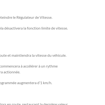
teindre le Régulateur de Vitesse.
 désactivera la fonction limite de vitesse.
oute et maintiendra la vitesse du véhicule.
e commencera à accélérer à un rythme
ra actionnée.
e programmée augmentera d’1 km/h.
ors en route, restaurant la dernière valeur