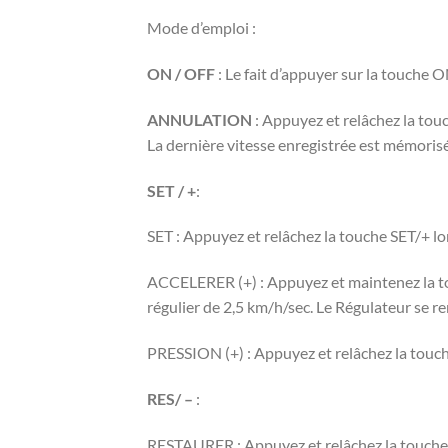
Mode d’emploi :
ON / OFF
: Le fait d’appuyer sur la touche 
ANNULATION
: Appuyez et relâchez la tou
La dernière vitesse enregistrée est mémoris
SET / +
:
SET : Appuyez et relâchez la touche SET/+ lor
ACCELERER (+) : Appuyez et maintenez la tou
régulier de 2,5 km/h/sec. Le Régulateur se re
PRESSION (+) : Appuyez et relâchez la touch
RES/ –
:
RESTAURER : Appuyez et relâchez la touche RE