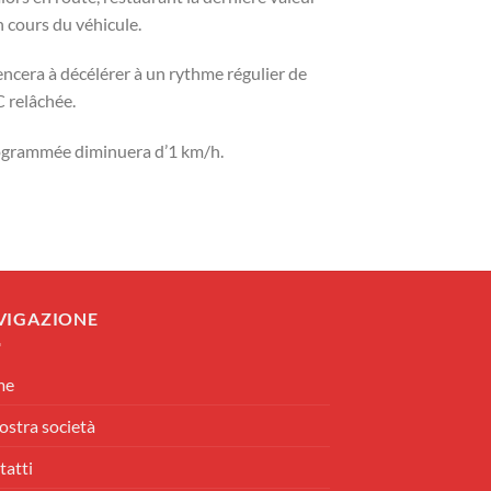
n cours du véhicule.
encera à décélérer à un rythme régulier de
C relâchée.
programmée diminuera d’1 km/h.
VIGAZIONE
me
ostra società
tatti