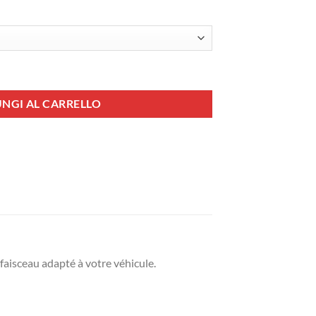
Ci + Commande CM35 + Harnais 190-5002140 quantità
NGI AL CARRELLO
aisceau adapté à votre véhicule.