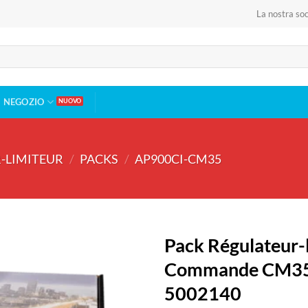
La nostra soc
NEGOZIO
-LIMITEUR
/
PACKS
/
AP900CI-CM35
Pack Régulateur-
Commande CM35 
5002140