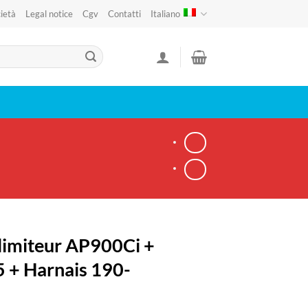
ietà
Legal notice
Cgv
Contatti
Italiano
limiteur AP900Ci +
+ Harnais 190-