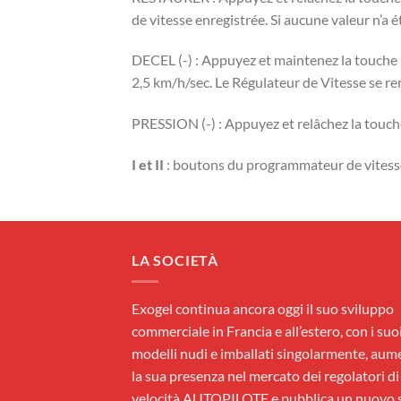
de vitesse enregistrée. Si aucune valeur n’a 
DECEL (-) : Appuyez et maintenez la touche R
2,5 km/h/sec. Le Régulateur de Vitesse se re
PRESSION (-) : Appuyez et relâchez la touch
I et II
: boutons du programmateur de vitess
LA SOCIETÀ
Exogel continua ancora oggi il suo sviluppo
commerciale in Francia e all’estero, con i suo
modelli nudi e imballati singolarmente, aum
la sua presenza nel mercato dei regolatori di
velocità AUTOPILOTE e pubblica un nuovo s