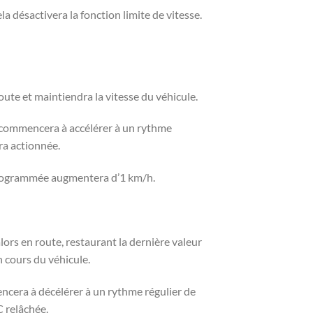
 désactivera la fonction limite de vitesse.
oute et maintiendra la vitesse du véhicule.
e commencera à accélérer à un rythme
ra actionnée.
e programmée augmentera d’1 km/h.
ors en route, restaurant la dernière valeur
n cours du véhicule.
encera à décélérer à un rythme régulier de
C relâchée.