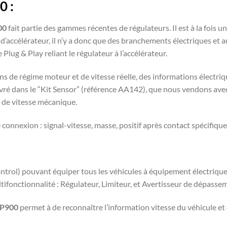
0 :
00
fait partie des gammes récentes de régulateurs. Il est à la fois u
e d’accélérateur, il n’y a donc que des branchements électriques e
 Plug & Play reliant le régulateur à l’accélérateur.
ons de régime moteur et de vitesse réelle, des informations électriq
 livré dans le “Kit Sensor” (référence AA142), que nous vendons av
 de vitesse mécanique.
nnexion : signal-vitesse, masse, positif après contact spécifiques
Control) pouvant équiper tous les véhicules à équipement électrique
tifonctionnalité : Régulateur, Limiteur, et Avertisseur de dépassem
P900
permet à de reconnaître l’information vitesse du véhicule et