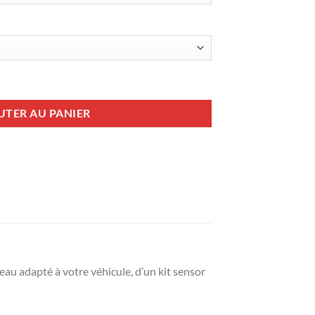
iteur AP900 + Commande CM35 + Harnais 190-500009B (+ Coupure d’embra
UTER AU PANIER
au adapté à votre véhicule, d’un kit sensor