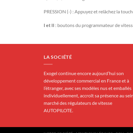
PRESSION (-) : Appuyez et relâchez la touch
I et II
: boutons du programmateur de vitess
LA SOCIÉTÉ
Exogel continue encore aujourd’hui son
développement commercial en France et à
l’étranger, avec ses modèles nus et emballés
individuellement, accroît sa présence au sei
marché des régulateurs de vitesse
AUTOPILOTE.