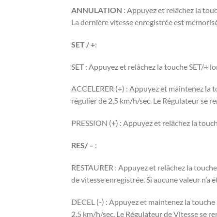
ANNULATION
: Appuyez et relâchez la tou
La dernière vitesse enregistrée est mémoris
SET / +
:
SET : Appuyez et relâchez la touche SET/+ lor
ACCELERER (+) : Appuyez et maintenez la tou
régulier de 2,5 km/h/sec. Le Régulateur se re
PRESSION (+) : Appuyez et relâchez la touch
RES/ –
:
RESTAURER : Appuyez et relâchez la touche RE
de vitesse enregistrée. Si aucune valeur n’a 
DECEL (-) : Appuyez et maintenez la touche R
2,5 km/h/sec. Le Régulateur de Vitesse se re