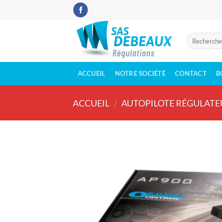
Passer
au
contenu
Recherche
pour :
ACCUEIL
NOTRE SOCIÉTÉ
CONTACT
B
ACCUEIL
/
AUTOPILOTE RÉGULATE