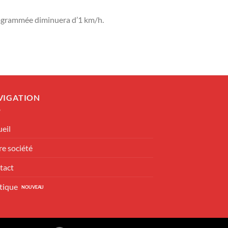
programmée diminuera d’1 km/h.
VIGATION
eil
e société
tact
tique