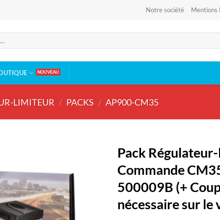
Notre société
Mentions 
OUTIQUE
UR-LIMITEUR
/
PACKS
/
AP900-CM35
Pack Régulateur-
Commande CM35 
500009B (+ Coup
nécessaire sur le