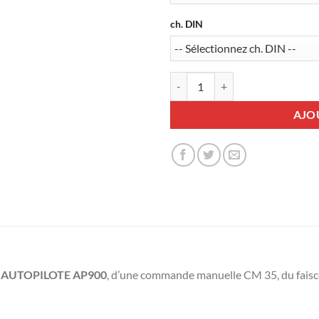
ch. DIN
quantité de Pack Régulateur-lim
AJO
r
AUTOPILOTE AP900
, d’une commande manuelle CM 35, du faisce