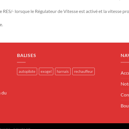
e RES/- lorsque le Régulateur de Vitesse est activé et la vitesse 
e.
BALISES
NA
autopilote
exogel
harnais
rechauffeur
Accu
Notr
n du
Con
Bou