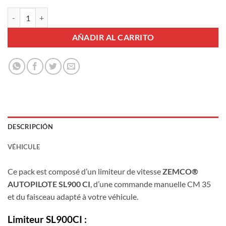
Pack Limiteur SL900CI + Commande CM35 + Harnais 190-5002520 ca
AÑADIR AL CARRITO
DESCRIPCIÓN
VÉHICULE
Ce pack est composé d’un limiteur de vitesse
ZEMCO®
AUTOPILOTE SL900 CI
, d’une commande manuelle CM 35
et du faisceau adapté à votre véhicule.
Limiteur SL900CI :