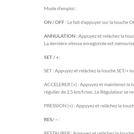
Mode d’emploi :
ON / OFF
: Le fait d’appuyer sur la touche 
ANNULATION
: Appuyez et relâchez la tou
La dernière vitesse enregistrée est mémoris
SET / +
:
SET : Appuyez et relâchez la touche SET/+ lor
ACCELERER (+) : Appuyez et maintenez la tou
régulier de 2,5 km/h/sec. Le Régulateur se re
PRESSION (+) : Appuyez et relâchez la touch
RES/ –
:
RESTAURER : Appuyez et relâchez la touche RE