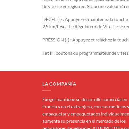
de vitesse enregistrée. Si aucune valeur n’a 
DECEL (-) : Appuyez et maintenez la touche R
2,5 km/h/sec. Le Régulateur de Vitesse se re
PRESSION (-) : Appuyez et relâchez la touch
I et II
: boutons du programmateur de vitess
LA COMPAÑÍA
Exogel mantiene su desarrollo comercial en
Francia y en el extranjero, con sus modelos s
empaquetar y empaquetados individualmen
aumenta su presencia en el mercado de los
reguladores de velocidad AUTOPILOTE y p