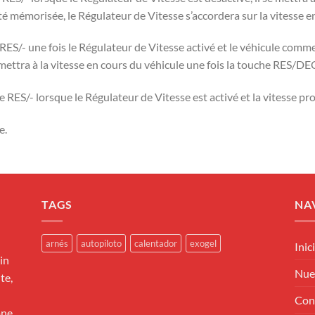
été mémorisée, le Régulateur de Vitesse s’accordera sur la vitesse e
ES/- une fois le Régulateur de Vitesse activé et le véhicule comm
mettra à la vitesse en cours du véhicule une fois la touche RES/DE
e RES/- lorsque le Régulateur de Vitesse est activé et la vitesse 
e.
TAGS
NA
arnés
autopiloto
calentador
exogel
Inic
in
Nue
te,
Con
one