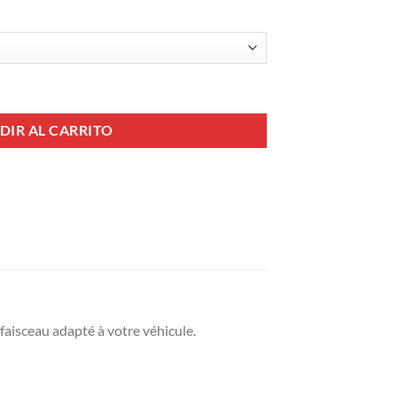
Ci + Commande CM35 + Harnais 190-5002310 cantidad
DIR AL CARRITO
aisceau adapté à votre véhicule.