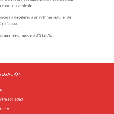
n cours du véhicule.
encera à décélérer à un rythme régulier de
C relâchée.
programmée diminuera d’1 km/h.
VEGACIÓN
io
stra sociedad
tacto