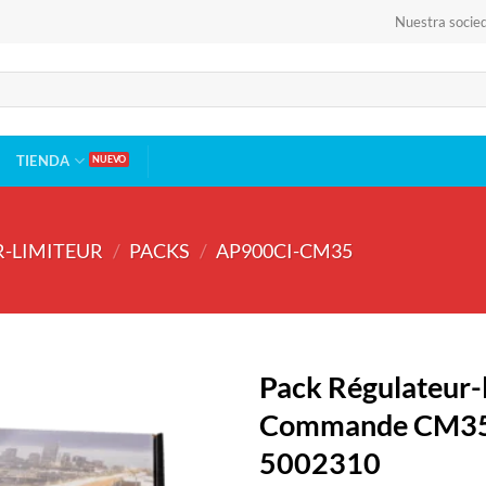
Nuestra socie
TIENDA
R-LIMITEUR
/
PACKS
/
AP900CI-CM35
Pack Régulateur-
Commande CM35 
5002310