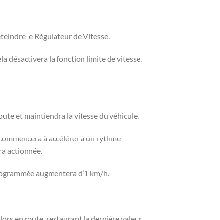
teindre le Régulateur de Vitesse.
 désactivera la fonction limite de vitesse.
oute et maintiendra la vitesse du véhicule.
e commencera à accélérer à un rythme
ra actionnée.
e programmée augmentera d’1 km/h.
ors en route, restaurant la dernière valeur