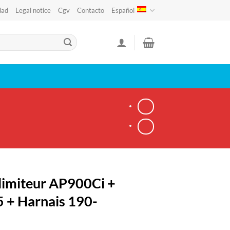
dad
Legal notice
Cgv
Contacto
Español
limiteur AP900Ci +
+ Harnais 190-