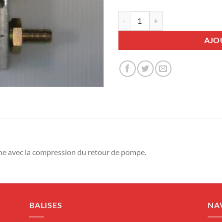
quantité de Réchauffeur RD II™
AJO
nne avec la compression du retour de pompe.
BALISES
NA