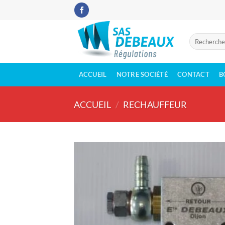
Passer
au
contenu
Recherche
pour :
ACCUEIL
NOTRE SOCIÉTÉ
CONTACT
B
ACCUEIL
/
RECHAUFFEUR